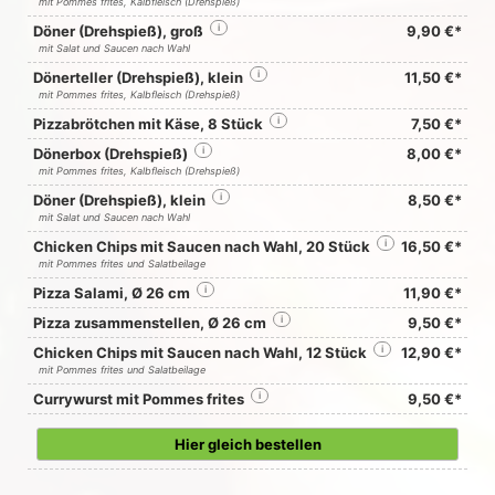
mit Pommes frites, Kalbfleisch (Drehspieß)
Döner (Drehspieß), groß
i
9,90 €*
mit Salat und Saucen nach Wahl
Dönerteller (Drehspieß), klein
i
11,50 €*
mit Pommes frites, Kalbfleisch (Drehspieß)
Pizzabrötchen mit Käse, 8 Stück
i
7,50 €*
Dönerbox (Drehspieß)
i
8,00 €*
mit Pommes frites, Kalbfleisch (Drehspieß)
Döner (Drehspieß), klein
i
8,50 €*
mit Salat und Saucen nach Wahl
Chicken Chips mit Saucen nach Wahl, 20 Stück
i
16,50 €*
mit Pommes frites und Salatbeilage
Pizza Salami, Ø 26 cm
i
11,90 €*
Pizza zusammenstellen, Ø 26 cm
i
9,50 €*
Chicken Chips mit Saucen nach Wahl, 12 Stück
i
12,90 €*
mit Pommes frites und Salatbeilage
Currywurst mit Pommes frites
i
9,50 €*
Hier gleich bestellen