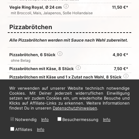
Vegie Ring Royal, Ø 24 cm
i
11,50 €*
mit Broccoli, Mais, Jalapenos, Soße Hollandaise
Pizzabrötchen
Alle Pizzabrötchen werden mit Sauce nach Wahl zubereitet.
Pizzabrötchen, 6 Stück
i
4,90 €*
ohne Belag
Pizzabrötchen mit Käse, 8 Stück
i
7,50 €*
Pizzabrötchen mit Käse und 1 x Zutat nach Wahl, 8 Stück
i
8,50 €*
Pizzabrötchen mit Käse und 2 x Zutaten nach Wahl,
Wir verwenden auf unserer Website technisch notwendige
8 Stück
i
9,50 €*
Cookies. Mit Deiner jederzeit widerruflichen Einwilligung
setzen wir zudem Cookies ein, um wiederholte Besuche und
Klicks auf Affiliate-Links zu erkennen. Weitere Informationen
Jetzt hier bestellen
findest Du in unseren
Datenschutzhinweisen
.
Notwendig
Info
Besuchermessung
Info
* Alle Preise in Euro inkl. gesetzl. MwSt. Abbildungen können ggf. abweichen.
Affiliates
Info
Informationen zu Inhalts- und Zusatzstoffen finden Sie unter
i