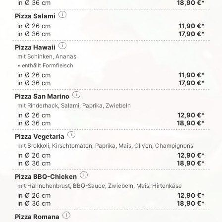
in Ø 36 cm
18,90 €*
Pizza Salami
i
in Ø 26 cm
11,90 €*
in Ø 36 cm
17,90 €*
Pizza Hawaii
i
mit Schinken, Ananas
• enthällt Formfleisch
in Ø 26 cm
11,90 €*
in Ø 36 cm
17,90 €*
Pizza San Marino
i
mit Rinderhack, Salami, Paprika, Zwiebeln
in Ø 26 cm
12,90 €*
in Ø 36 cm
18,90 €*
Pizza Vegetaria
i
mit Brokkoli, Kirschtomaten, Paprika, Mais, Oliven, Champignons
in Ø 26 cm
12,90 €*
in Ø 36 cm
18,90 €*
Pizza BBQ-Chicken
i
mit Hähnchenbrust, BBQ-Sauce, Zwiebeln, Mais, Hirtenkäse
in Ø 26 cm
12,90 €*
in Ø 36 cm
18,90 €*
Pizza Romana
i