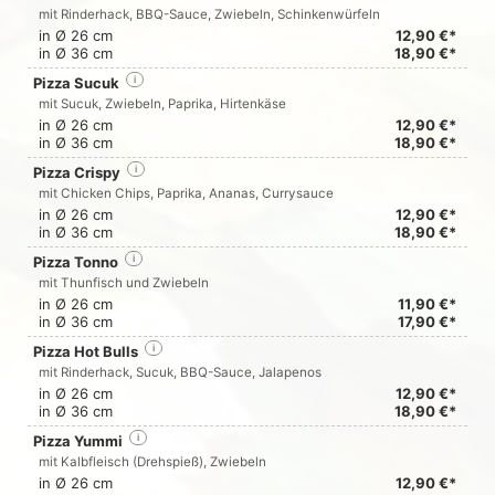
mit Rinderhack, BBQ-Sauce, Zwiebeln, Schinkenwürfeln
in Ø 26 cm
12,90 €*
in Ø 36 cm
18,90 €*
Pizza Sucuk
i
mit Sucuk, Zwiebeln, Paprika, Hirtenkäse
in Ø 26 cm
12,90 €*
in Ø 36 cm
18,90 €*
Pizza Crispy
i
mit Chicken Chips, Paprika, Ananas, Currysauce
in Ø 26 cm
12,90 €*
in Ø 36 cm
18,90 €*
Pizza Tonno
i
mit Thunfisch und Zwiebeln
in Ø 26 cm
11,90 €*
in Ø 36 cm
17,90 €*
Pizza Hot Bulls
i
mit Rinderhack, Sucuk, BBQ-Sauce, Jalapenos
in Ø 26 cm
12,90 €*
in Ø 36 cm
18,90 €*
Pizza Yummi
i
mit Kalbfleisch (Drehspieß), Zwiebeln
in Ø 26 cm
12,90 €*