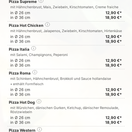
Pizza Supreme
i
mit Hähnchenbrust, Mais, Zwiebeln, Kirschtomaten, Creme fraiche
in Ø 26 cm
12,90 €*
in Ø 36 cm
18,90 €*
Pizza Hot Chicken
i
mit Hähnchenbrust, Jalapenos, Zwiebeln, Kirschtomaten, Hirtenkäse
in Ø 26 cm
12,90 €*
in Ø 36 cm
18,90 €*
Pizza Italia
i
mit Salami, Champignons, Peperoni
in Ø 26 cm
12,90 €*
in Ø 36 cm
18,90 €*
Pizza Roma
i
mit Schinken, Hähnchenbrust, Brokkoli und Sauce hollandaise
• enthällt Formfleisch
in Ø 26 cm
12,90 €*
in Ø 36 cm
18,90 €*
Pizza Hot Dog
i
mit Würstchen, dänischen Gurken, Ketchup, dänischer Remoulade,
Röstzwiebeln
in Ø 26 cm
12,90 €*
in Ø 36 cm
18,90 €*
Pizza Western
i