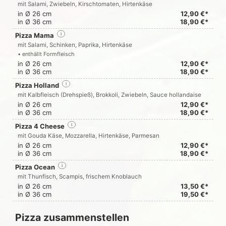
mit Salami, Zwiebeln, Kirschtomaten, Hirtenkäse
in Ø 26 cm
12,90 €*
in Ø 36 cm
18,90 €*
Pizza Mama
i
mit Salami, Schinken, Paprika, Hirtenkäse
• enthällt Formfleisch
in Ø 26 cm
12,90 €*
in Ø 36 cm
18,90 €*
Pizza Holland
i
mit Kalbfleisch (Drehspieß), Brokkoli, Zwiebeln, Sauce hollandaise
in Ø 26 cm
12,90 €*
in Ø 36 cm
18,90 €*
Pizza 4 Cheese
i
mit Gouda Käse, Mozzarella, Hirtenkäse, Parmesan
in Ø 26 cm
12,90 €*
in Ø 36 cm
18,90 €*
Pizza Ocean
i
mit Thunfisch, Scampis, frischem Knoblauch
in Ø 26 cm
13,50 €*
in Ø 36 cm
19,50 €*
Pizza zusammenstellen