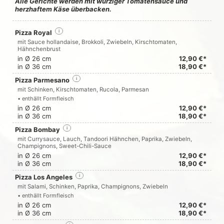
Alle Gerichte werden mit würziger Tomatensauce und
herzhaftem Käse überbacken.
Pizza Royal
i
mit Sauce hollandaise, Brokkoli, Zwiebeln, Kirschtomaten,
Hähnchenbrust
in Ø 26 cm
12,90 €*
in Ø 36 cm
18,90 €*
Pizza Parmesano
i
mit Schinken, Kirschtomaten, Rucola, Parmesan
• enthällt Formfleisch
in Ø 26 cm
12,90 €*
in Ø 36 cm
18,90 €*
Pizza Bombay
i
mit Currysauce, Lauch, Tandoori Hähnchen, Paprika, Zwiebeln,
Champignons, Sweet-Chili-Sauce
in Ø 26 cm
12,90 €*
in Ø 36 cm
18,90 €*
Pizza Los Angeles
i
mit Salami, Schinken, Paprika, Champignons, Zwiebeln
• enthällt Formfleisch
in Ø 26 cm
12,90 €*
in Ø 36 cm
18,90 €*